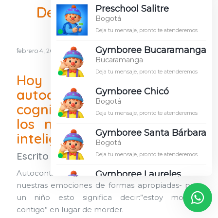
Desarrollo infantil en
Preschool Salitre
Bogotá
Colombia
Deja tu mensaje, pronto te atenderemos
Gymboree Bucaramanga
/
febrero 4, 2016
en
Areas de desarrollo
,
Autocontrol
,
Habilidades
Bucaramanga
sociales
Deja tu mensaje, pronto te atenderemos
Hoy hablaremos del
autocontrol, un proceso
Gymboree Chicó
Bogotá
cognitivo que les ayudará a
Deja tu mensaje, pronto te atenderemos
los niños a desarrollar su
Gymboree Santa Bárbara
inteligencia emocional
Bogotá
Escrito por:
Gymboree Colombia
Deja tu mensaje, pronto te atenderemos
Gymboree Laureles
Autocontrol significa ser capaz de expresar
Medellín
nuestras emociones de formas apropiadas- para
Deja tu mensaje, pronto te atenderemos
un niño esto significa decir:”estoy molesto
contigo” en lugar de morder.
Preschool Santa Bárbara