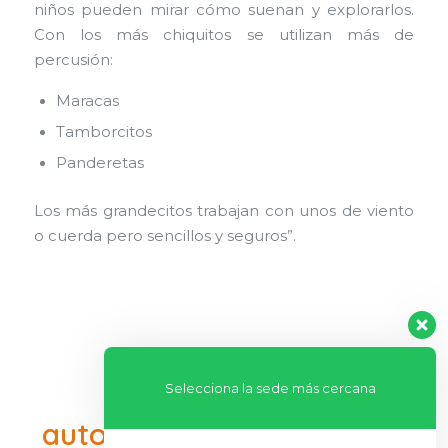
niños pueden mirar cómo suenan y explorarlos.
Con los más chiquitos se utilizan más de
percusión:
Maracas
Tamborcitos
Panderetas
Los más grandecitos trabajan con unos de viento
o cuerda pero sencillos y seguros”.
El desarrollo del
Selecciona la sede más cercana
autocontrol en los niños –