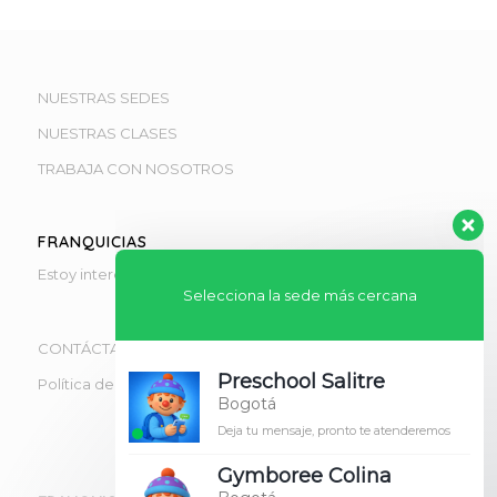
NUESTRAS SEDES
NUESTRAS CLASES
TRABAJA CON NOSOTROS
Selecciona la sede más cercana
FRANQUICIAS
Preschool Salitre
Estoy interesado en obtener información de franquicias
Bogotá
Deja tu mensaje, pronto te atenderemos
CONTÁCTANOS
Gymboree Colina
Política de tratamiento de datos
Bogotá
Deja tu mensaje, pronto te atenderemos
Gymboree Sábana
Sábana