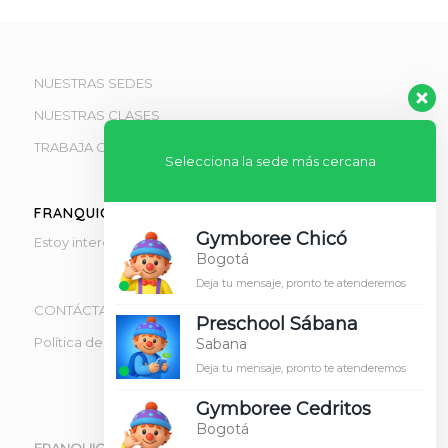
NUESTRAS SEDES
NUESTRAS CLASES
TRABAJA CON NOSOTROS
Selecciona la sede más cercana
FRANQUICIAS
Gymboree Chicó
Estoy interesado en obtener información de franquicias
Bogotá
Deja tu mensaje, pronto te atenderemos
CONTÁCTANOS
Preschool Sábana
Política de tratamiento de datos
Sabana
Deja tu mensaje, pronto te atenderemos
Gymboree Cedritos
Bogotá
FRANQUICIA OFICIAL GYMBOREE