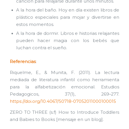
canción para relajarse durante unos minutos.
A la hora del baño. Hoy en día existen libros de
plástico especiales para mojar y divertirse en
estos momentos.
A la hora de dormir. Libros e historias relajantes
pueden hacer magia con los bebés que
luchan contra el sueño.
Referencias
:
Riquelme, E., & Munita, F. (2011). La lectura
mediada de literatura infantil como herramienta
para la alfabetización emocional. Estudios
Pedagogicos, 37(1), 269–277.
https://doi.org/10.4067/S0718-07052011000100015
ZERO TO THREE (s.f) How to Introduce Toddlers
and Babies to Books [mensaje en un blog].