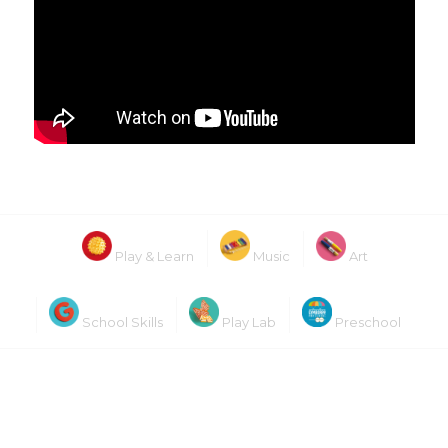
Play & Learn
Music
Art
School Skills
Play Lab
Preschool