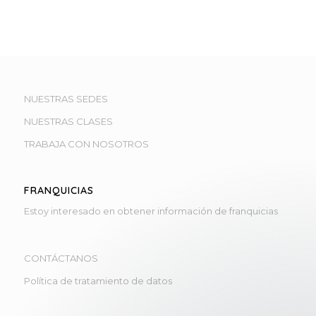
NUESTRAS SEDES
NUESTRAS CLASES
TRABAJA CON NOSOTROS
Selecciona la sede más cercana
FRANQUICIAS
Gymboree Cedritos
Estoy interesado en obtener información de franquicias
Bogotá
Deja tu mensaje, pronto te atenderemos
CONTÁCTANOS
Preschool Salitre
Política de tratamiento de datos
Bogotá
Deja tu mensaje, pronto te atenderemos