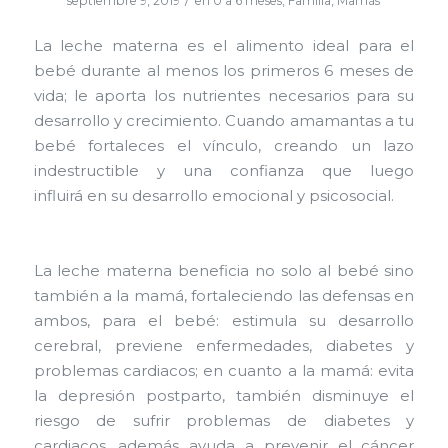
/
septiembre 9, 2019
en
0 a 6 meses
,
Familia
,
Mamás
La leche materna es el alimento ideal para el
bebé durante al menos los primeros 6 meses de
vida; le aporta los nutrientes necesarios para su
desarrollo y crecimiento. Cuando amamantas a tu
bebé fortaleces el vínculo, creando un lazo
indestructible y una confianza que luego
influirá en su desarrollo emocional y psicosocial.
La leche materna beneficia no solo al bebé sino
también a la mamá, fortaleciendo las defensas en
ambos, para el bebé: estimula su desarrollo
cerebral, previene enfermedades, diabetes y
problemas cardiacos; en cuanto a la mamá: evita
la depresión postparto, también disminuye el
riesgo de sufrir problemas de diabetes y
cardiacos, además ayuda a prevenir el cáncer