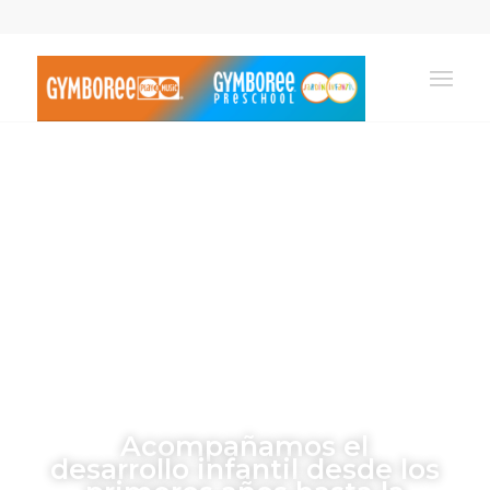
Un comienzo
sólido para toda
la vida
Acompañamos el
desarrollo infantil desde los