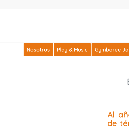
Nosotros
Play & Music
Gymboree Jard
Al añ
de té