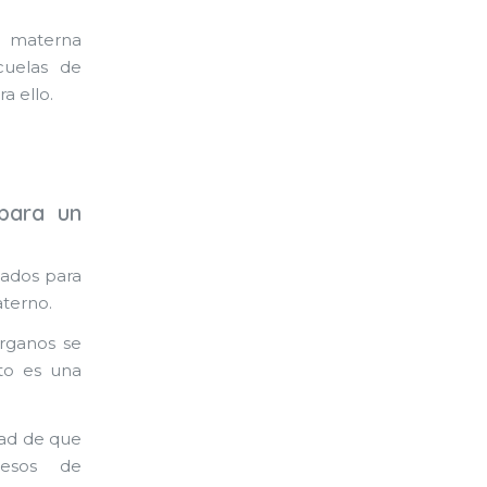
a materna
cuelas de
a ello.
para un
pados para
aterno.
rganos se
to es una
dad de que
ocesos de