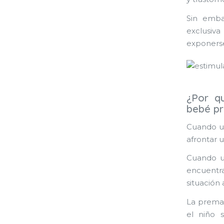
Sin emba
exclusiv
exponerse
¿Por q
bebé p
Cuando un
afrontar 
Cuando u
encuentr
situación
La premat
el niño 