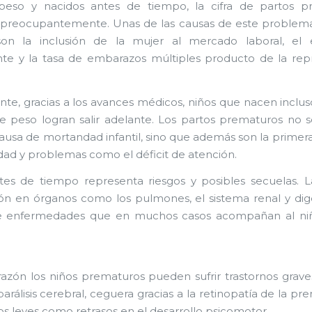
peso y nacidos antes de tiempo, la cifra de partos p
preocupantemente. Unas de las causas de este problema
son la inclusión de la mujer al mercado laboral, el
te y la tasa de embarazos múltiples producto de la re
te, gracias a los avances médicos, niños que nacen inclu
 peso logran salir adelante. Los partos prematuros no s
ausa de mortandad infantil, sino que además son la primer
dad y problemas como el déficit de atención.
es de tiempo representa riesgos y posibles secuelas. L
n en órganos como los pulmones, el sistema renal y dig
e enfermedades que en muchos casos acompañan al ni
razón los niños prematuros pueden sufrir trastornos grav
arálisis cerebral, ceguera gracias a la retinopatía de la p
nos leves como retrasos en el desarrollo psicomotor.