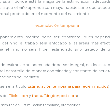
o. Es allí donde está la magia de la estimulación adecua
a a que el niño aprenda con mayor rapidez sino que puede 
onal producido en el momento del nacimiento.
añamiento médico debe ser constante, pues depend
o del niño, el trabajo será enfocado a las áreas más afec
ma el niño no será híper estimulado sino tratado de 
o de estimulación adecuada debe ser integral, es decir, trab
 del desarrollo de manera coordinada y constante de acuer
ciones del pediatra.
ién el artículo
Estimulación temprana para recién nacidos
)
s de
Flickr.com
y
thehufftingtonpost.com
)
Estimulación
,
Estimulación temprana
,
prematuros