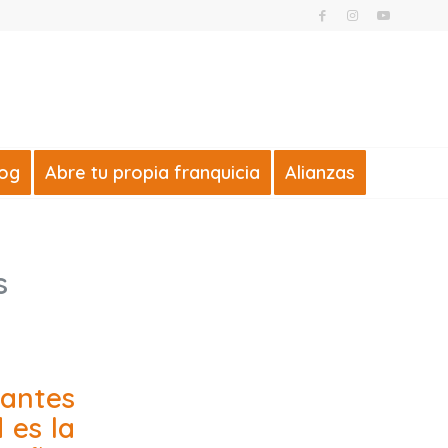
log
Abre tu propia franquicia
Alianzas
s
 antes
 es la