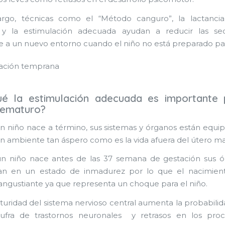
rgo, técnicas como el “Método canguro”, la lactanci
a y la estimulación adecuada ayudan a reducir las se
 a un nuevo entorno cuando el niño no está preparado par
ué la estimulación adecuada es importante 
rematuro?
 niño nace a término, sus sistemas y órganos están equi
un ambiente tan áspero como es la vida afuera del útero m
n niño nace antes de las 37 semana de gestación sus ó
an en un estado de inmadurez por lo que el nacimien
 angustiante ya que representa un choque para el niño.
uridad del sistema nervioso central aumenta la probabili
sufra de trastornos neuronales y retrasos en los pr