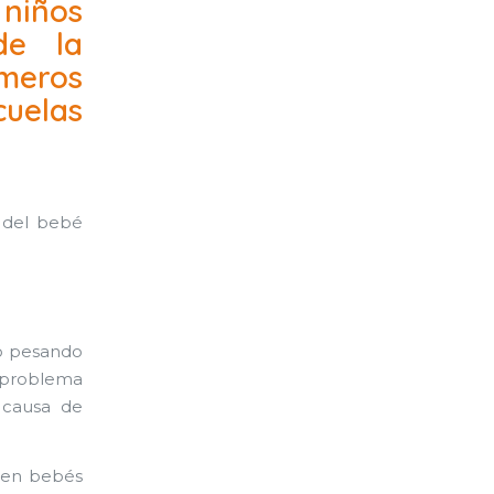
niños
de la
meros
cuelas
 del bebé
 o pesando
n problema
 causa de
d en bebés