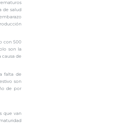
rematuros
 de salud
 embarazo
producción
so con 500
olo son la
a causa de
a falta de
estivo son
ño de por
es que van
rematuridad