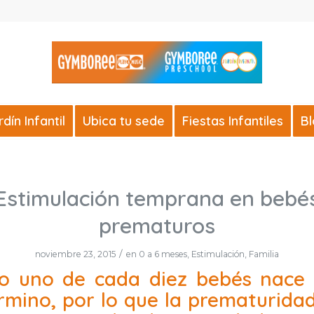
ín Infantil
Ubica tu sede
Fiestas Infantiles
B
Estimulación temprana en bebé
prematuros
/
noviembre 23, 2015
en
0 a 6 meses
,
Estimulación
,
Familia
o uno de cada diez bebés nace
rmino, por lo que la prematuridad