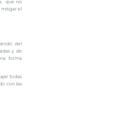
da, que no
mitigar el
iendo del
tadas y de
una forma
ajar todas
do con las