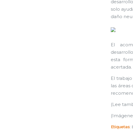
desarroll
solo ayud
daño neur
El acomp
desarroll
esta for
acertada.
El trabaj
las áreas
recomenda
(Lee tamb
(Imágene
Etiquetas: