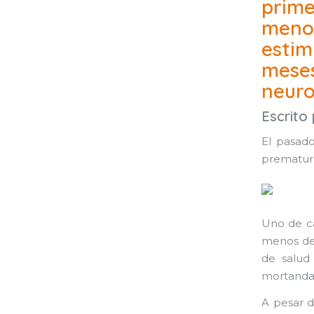
prim
meno
esti
meses
neuro
Escrito
El pasad
prematur
Uno de ca
menos de 
de salud
mortandad
A pesar d