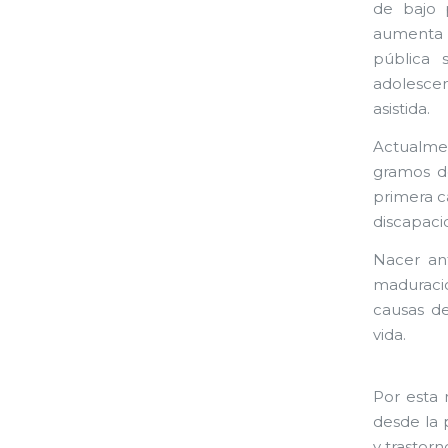
de bajo 
aumenta 
pública 
adolescen
asistida.
Actualmen
gramos de
primera c
discapaci
Nacer ant
maduració
causas d
vida.
Por esta 
desde la p
y trastor