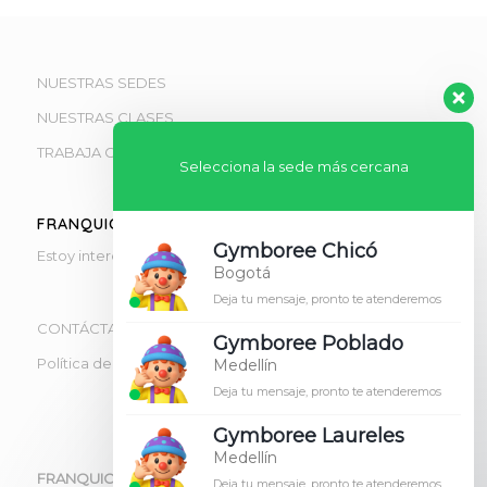
NUESTRAS SEDES
NUESTRAS CLASES
TRABAJA CON NOSOTROS
Selecciona la sede más cercana
FRANQUICIAS
Gymboree Chicó
Estoy interesado en obtener información de franquicias
Bogotá
Deja tu mensaje, pronto te atenderemos
CONTÁCTANOS
Gymboree Poblado
Política de tratamiento de datos
Medellín
Deja tu mensaje, pronto te atenderemos
Gymboree Laureles
Medellín
FRANQUICIA OFICIAL GYMBOREE
Deja tu mensaje, pronto te atenderemos