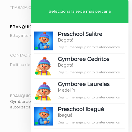
TRABAJA CON NOSOTROS
Selecciona la sede más cercana
FRANQUICIAS
Preschool Salitre
Estoy interesado en obtener información de franquicias
Bogotá
Deja tu mensaje, pronto te atenderemos
CONTÁCTANOS
Gymboree Cedritos
Política de tratamiento de datos
Bogotá
Deja tu mensaje, pronto te atenderemos
Gymboree Laureles
Medellín
FRANQUICIA OFICIAL GYMBOREE
Deja tu mensaje, pronto te atenderemos
Gymboree Clases Colombia forma parte de la red
autorizada de Gymboree Play & Music en Colombia.
Preschool Ibagué
Ibagué
Deja tu mensaje, pronto te atenderemos