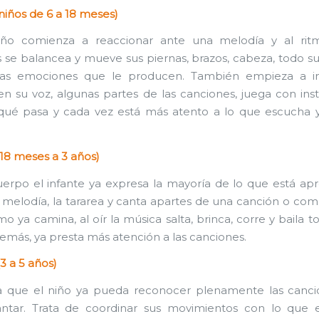
(niños de 6 a 18 meses)
ño comienza a reaccionar ante una melodía y al rit
 se balancea y mueve sus piernas, brazos, cabeza, todo s
las emociones que le producen. También empieza a im
n su voz, algunas partes de las canciones, juega con in
qué pasa y cada vez está más atento a lo que escucha 
(18 meses a 3 años)
erpo el infante ya expresa la mayoría de lo que está ap
 melodía, la tararea y canta apartes de una canción o comp
o ya camina, al oír la música salta, brinca, corre y baila 
emás, ya presta más atención a las canciones.
3 a 5 años)
a que el niño ya pueda reconocer plenamente las cancio
ntar. Trata de coordinar sus movimientos con lo que 