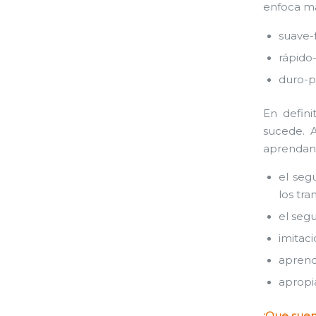
enfoca má
suave-
rápido
duro-p
En defini
sucede. A
aprendan 
el seg
los tra
el seg
imitac
aprend
apropi