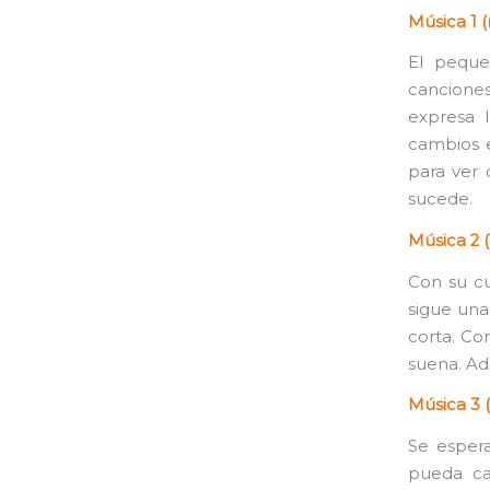
Música 1 
El peque
canciones
expresa 
cambios e
para ver 
sucede.
Música 2 
Con su cu
sigue una
corta. Com
suena. Ad
Música 3 (
Se esper
pueda ca