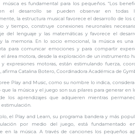
a música es fundamental para los pequeños. “Los benefi
en el desarrollo se pueden observar en todas la
mente, la estructura musical favorece el desarrollo de los
io y tiempo, construye conexiones neuronales necesaria
je del lenguaje y las matemáticas y favorece el desarr
 y la memoria. En lo socio emocional, la música es una
nta para comunicar emociones y para compartir experi
 el área motora, desde la exploración de un instrumento h
s y expresiones motoras, están estimulando fuerza, coor
o”, afirma Catalina Botero, Coordinadora Académica de Gym
ee Play and Music, como su nombre lo indica, considera
 que la música y el juego son sus pilares para generar en lo
de los aprendizajes que adquieren mientras permane
 estimulación.
lo, el Play and Learn, su programa bandera y más popul
ulación por medio del juego, está fundamentado e
je en la música. A través de canciones los pequeños a