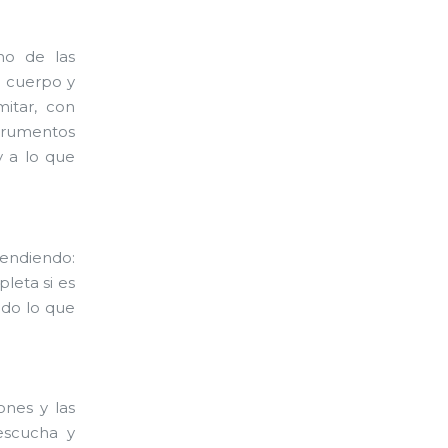
mo de las
u cuerpo y
itar, con
strumentos
y a lo que
rendiendo:
leta si es
todo lo que
nes y las
escucha y