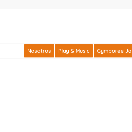
Nosotros
Play & Music
Gymboree Jard