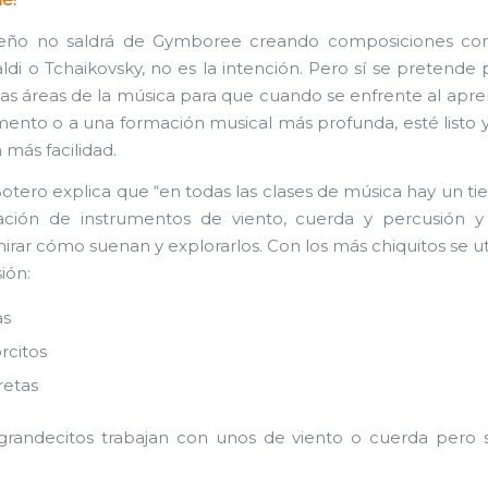
e!
ño no saldrá de Gymboree creando composiciones co
aldi o Tchaikovsky, no es la intención. Pero sí se pretende 
las áreas de la música para que cuando se enfrente al apre
mento o a una formación musical más profunda, esté listo 
 más facilidad.
Botero explica que “en todas las clases de música hay un t
ación de instrumentos de viento, cuerda y percusión y
rar cómo suenan y explorarlos. Con los más chiquitos se ut
ión:
as
citos
etas
randecitos trabajan con unos de viento o cuerda pero s