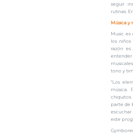
seguir in
rutinas. 
Música y
Music es 
los niños
razón es
entender
musicales
tono y ti
“Los ele
música. 
chiquitos
parte de 
escuchar 
este prog
Gymboree 