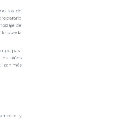
mo las de
prepararlo
ndizaje de
y lo pueda
iempo para
 los niños
ilizan más
encillos y