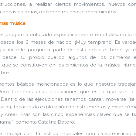
strucciones, a realizar ciertos movimientos, nuevos c
En pocas palabras, obtienen muchos conocimientos.
 más música
el programa enfocado específicamente en el desarrollo 
 desde los 6 meses de nacido. ¡Muy temprano! Es verda
 justificable porque a partir de esta edad el bebé ya 
 desde su propio cuerpo algunos de los primeros 
 que se constituyen en los cimientos de la música: ritmo
mbre.
mentos básicos mencionados es lo que nosotros trabaja
Pero tenemos unas ejecuciones que es lo que van a 
. Dentro de las ejecuciones tenemos: cantar, moverse (se 
baile), tocar (es la exploración de instrumentos y mirar cóm
y crear. Esas son las cinco experiencias claves que se t
rama”, comenta Catalina Botero.
trabaja con 14 estilos musicales con características e