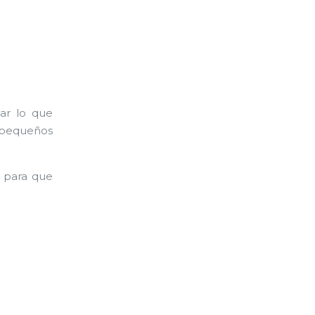
tar lo que
s pequeños
 para que