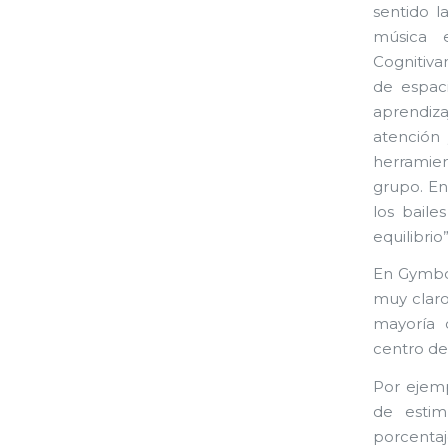
sentido l
música 
Cognitiva
de espac
aprendiza
atención
herramie
grupo. En
los baile
equilibri
En Gymbor
muy claro
mayoría 
centro de
Por ejemp
de estim
porcenta