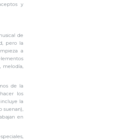
onceptos y
musical de
d, pero la
empieza a
elementos
, melodía,
mos de la
hacer los
incluye la
o suenan),
rabajan en
speciales,