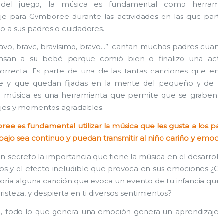
del juego, la música es fundamental como herram
je para Gymboree durante las actividades en las que part
to a sus padres o cuidadores.
ravo, bravo, bravísimo, bravo…”, cantan muchos padres cuan
san a su bebé porque comió bien o finalizó una act
orrecta. Es parte de una de las tantas canciones que e
 y que quedan fijadas en la mente del pequeño y de su
a música es una herramienta que permite que se graben 
jes y momentos agradables.
ee es fundamental utilizar la música que les gusta a los p
abajo sea continuo y puedan transmitir al niño cariño y emoc
n secreto la importancia que tiene la música en el desarrol
ños y el efecto ineludible que provoca en sus emociones ¿
ria alguna canción que evoca un evento de tu infancia qu
tristeza, y despierta en ti diversos sentimientos?
, todo lo que genera una emoción genera un aprendizaje