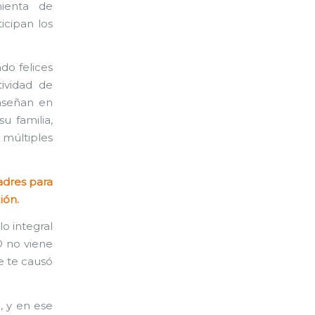
ienta de
icipan los
do felices
ividad de
nseñan en
 familia,
múltiples
adres para
ión.
lo integral
O no viene
e te causó
, y en ese