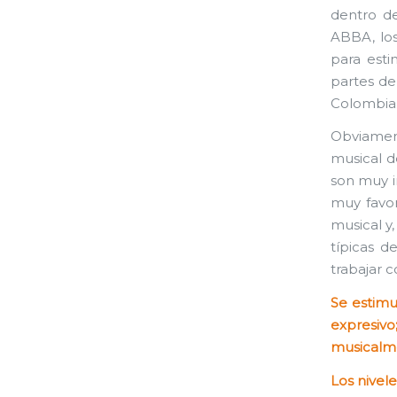
dentro de
ABBA, los
para esti
partes de
Colombia
Obviament
musical d
son muy i
muy favor
musical y
típicas d
trabajar c
Se estimu
expresivo
musicalm
Los nivele