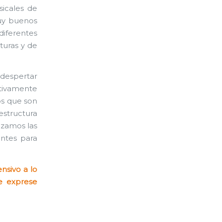
sicales de
muy buenos
diferentes
turas y de
 despertar
itivamente
os que son
estructura
izamos las
antes para
nsivo a lo
se exprese