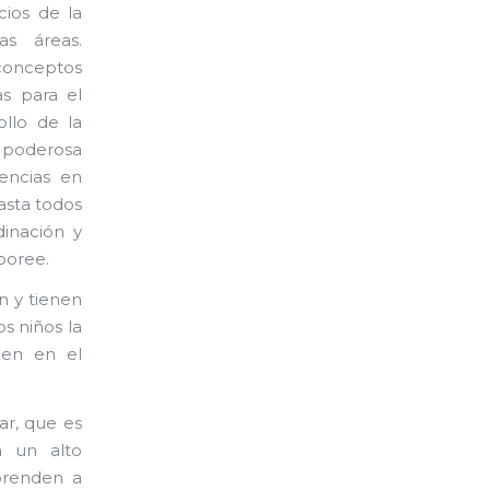
cios de la
s áreas.
 conceptos
s para el
ollo de la
 poderosa
encias en
asta todos
dinación y
boree.
n y tienen
s niños la
cen en el
ar, que es
n un alto
prenden a