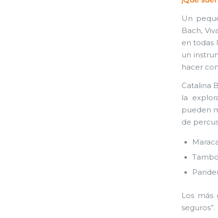
¡Que suen
Un peque
Bach, Viv
en todas 
un instru
hacer con
Catalina 
la explor
pueden mi
de percus
Marac
Tambor
Pander
Los más g
seguros”.