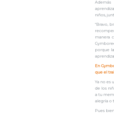
Además 
aprendiza
niños, jun
“Bravo, b
recompen
manera c
Gymboree
porque l
aprendiza
En Gymbor
que el tr
Ya no es u
de los ni
a tu memo
alegría o 
Pues bien