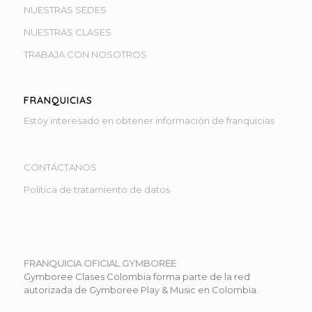
NUESTRAS SEDES
NUESTRAS CLASES
TRABAJA CON NOSOTROS
FRANQUICIAS
Estoy interesado en obtener información de franquicias
CONTÁCTANOS
Selecciona la sede más cercana
Política de tratamiento de datos
Preschool Cedritos
Bogotá
FRANQUICIA OFICIAL GYMBOREE
Deja tu mensaje, pronto te atenderemos
Gymboree Clases Colombia forma parte de la red
autorizada de Gymboree Play & Music en Colombia.
Preschool Santa Bárbara