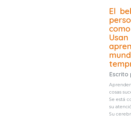
El be
perso
como 
Usan
apren
mund
temp
Escrito
Aprenden
cosas suc
Se está c
su atenci
Su cerebr