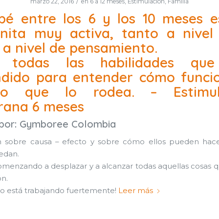
/
marzo 22, 2016
en
6 a 12 meses
,
Estimulación
,
Familia
bé entre los 6 y los 10 meses 
nita muy activa, tanto a nivel 
a nivel de pensamiento.
 todas las habilidades qu
dido para entender cómo funci
o que lo rodea. – Estimul
rana 6 meses
 por:
Gymboree Colombia
 sobre causa – efecto y sobre cómo ellos pueden hace
edan.
omenzando a desplazar y a alcanzar todas aquellas cosas 
ón.
o está trabajando fuertemente!
Leer más