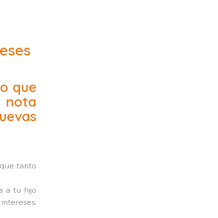
meses
vo que
a nota
nuevas
 que tanto
 a tu hijo
intereses.