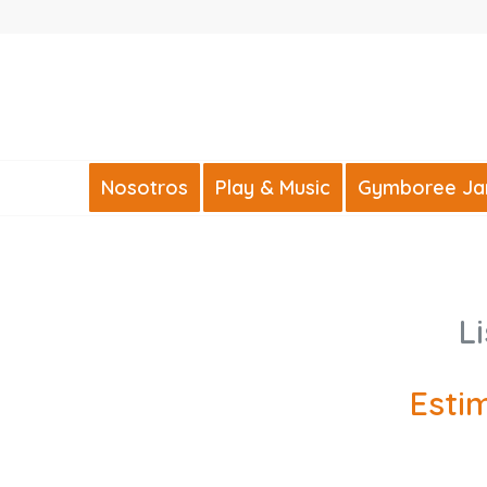
Nosotros
Play & Music
Gymboree Jard
L
Esti