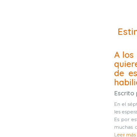
Esti
A los
quier
de es
habil
Escrito
En el sép
les esper
Es por e
muchas op
Leer más