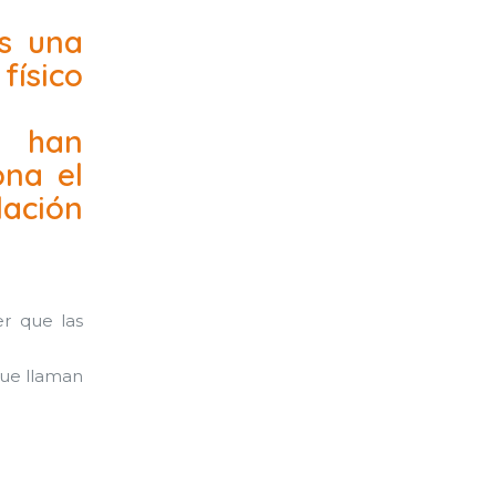
es una
físico
e han
ona el
ación
r que las
que llaman