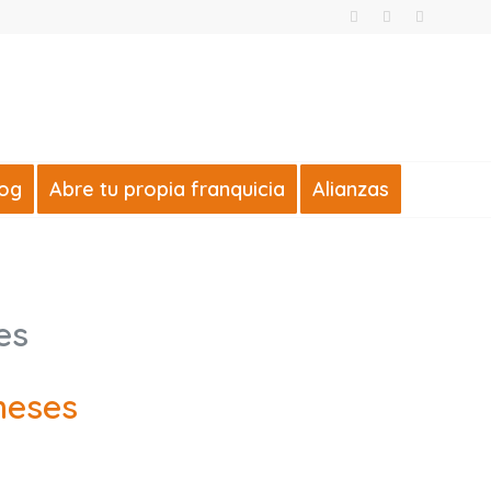
log
Abre tu propia franquicia
Alianzas
es
meses