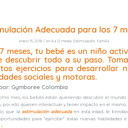
mulación Adecuada para los 7 
/
enero 15, 2016
en
6 a 12 meses
,
Estimulación
,
Familia
 7 meses, tu bebé es un niño acti
e descubrir todo a su paso. Tom
tos ejercicios para desarrollar 
idades sociales y motoras.
 por:
Gymboree Colombia
timo mes, los bebés están queriendo descubrir el mundo
a, por ello quieren interactuar y tener impacto en el mismo.
sto que la
estimulación adecuada
en esta edad, le brindara
ortunidades para “ejercitar” estas nuevas habilidades e 