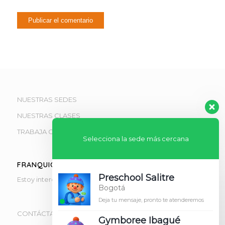
NUESTRAS SEDES
NUESTRAS CLASES
TRABAJA CON NOSOTROS
Selecciona la sede más cercana
FRANQUICIAS
Preschool Salitre
Estoy interesado en obtener información de franquicias
Bogotá
Deja tu mensaje, pronto te atenderemos
CONTÁCTANOS
Gymboree Ibagué