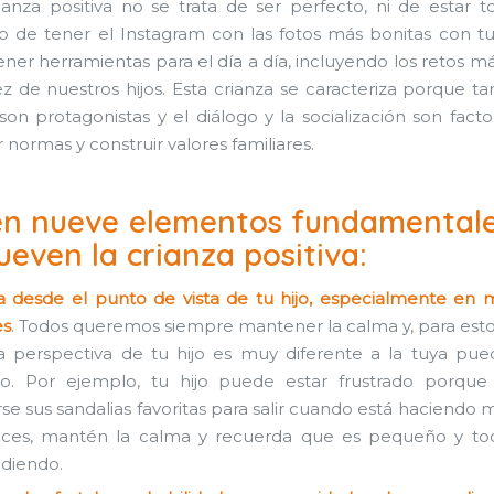
ianza positiva no se trata de ser perfecto, ni de estar t
 de tener el Instagram con las fotos más bonitas con tus
tener herramientas para el día a día, incluyendo los retos m
ez de nuestros hijos. Esta crianza se caracteriza porque tan
on protagonistas y el diálogo y la socialización son facto
 normas y construir valores familiares.
en nueve elementos fundamental
even la crianza positiva:
a desde el punto de vista de tu hijo, especialmente en
es
. Todos queremos siempre mantener la calma y, para esto
a perspectiva de tu hijo es muy diferente a la tuya pu
. Por ejemplo, tu hijo puede estar frustrado porqu
se sus sandalias favoritas para salir cuando está haciendo m
ces, mantén la calma y recuerda que es pequeño y tod
diendo.