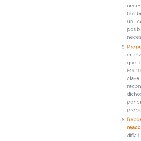
neces
tambi
un c
posib
necesi
Propo
crian
que t
Mante
clav
recom
dicho
pone
proba
Recon
reacc
difíc