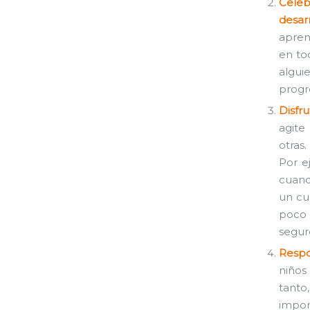
Celeb
desar
apren
en to
algu
progre
Disfr
agite 
otras
Por e
cuand
un cu
poco d
segur
Respo
niños
tanto
impor