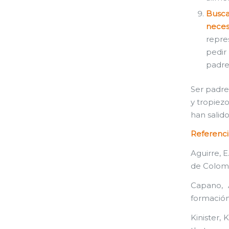
Busca
necesi
repre
pedir
padre
Ser padre
y tropiez
han salid
Referenci
Aguirre, E
de Colom
Capano, A
formación 
Kinister,