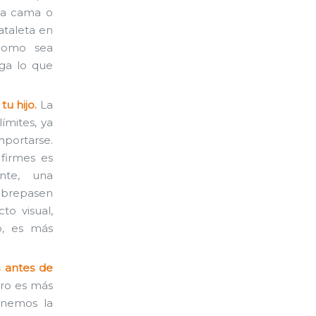
 la cama o
ataleta en
como sea
ga lo que
u hijo.
La
ímites, ya
portarse.
 firmes es
nte, una
obrepasen
to visual,
, es más
 antes de
ero es más
enemos la