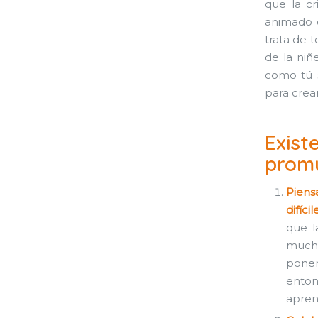
que la cr
animado o
trata de 
de la niñ
como tú s
para crear
Exist
promu
Piens
difícil
que l
mucho
poner
enton
apren