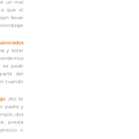
te un mal
 a que el
jan llevar
prendizaje
quivocados
a y estar
e perdemos
 es pedir
parte del
cer cuando
ijo
. ¡No te
er padre y
emplo, dos
e, presta
jercicio o