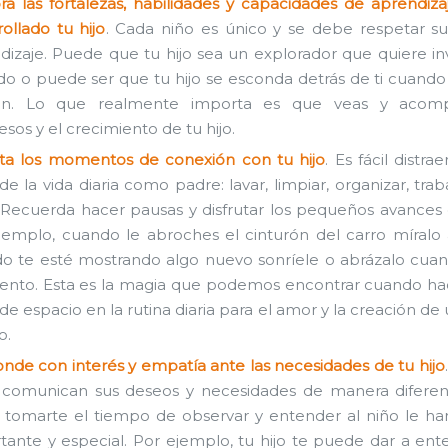
ra las fortalezas, habilidades y capacidades de aprendiz
rollado tu hijo
. Cada niño es único y se debe respetar s
dizaje. Puede que tu hijo sea un explorador que quiere in
do o puede ser que tu hijo se esconda detrás de ti cuand
ien. Lo que realmente importa es que veas y acom
sos y el crecimiento de tu hijo.
uta los momentos de conexión con tu hijo
. Es fácil distra
de la vida diaria como padre: lavar, limpiar, organizar, trab
. Recuerda hacer pausas y disfrutar los pequeños avances d
jemplo, cuando le abroches el cinturón del carro míralo a
o te esté mostrando algo nuevo sonríele o abrázalo cuan
ento. Esta es la magia que podemos encontrar cuando h
e espacio en la rutina diaria para el amor y la creación de
o.
nde con interés y empatía ante las necesidades de tu hijo
 comunican sus deseos y necesidades de manera diferent
, tomarte el tiempo de observar y entender al niño le har
tante y especial. Por ejemplo, tu hijo te puede dar a en