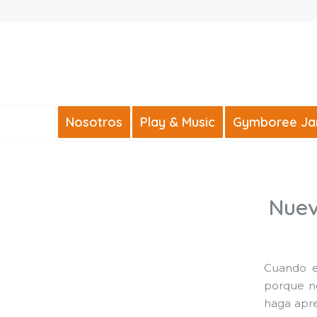
Nosotros
Play & Music
Gymboree Jard
Nuev
Cuando e
porque no
haga apre