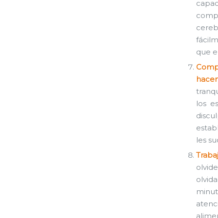
capac
compo
cereb
fácil
que e
Compr
hacen
tranq
los e
discu
estab
les s
Traba
olvid
olvid
minut
atenc
alime