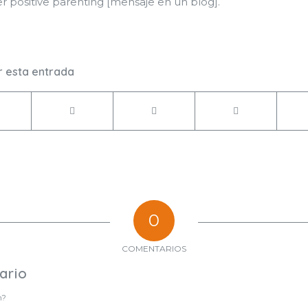
r positive parenting [mensaje en un blog].
 esta entrada
0
COMENTARIOS
ario
n?