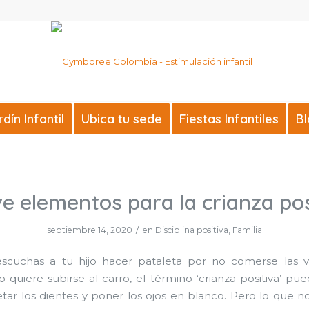
ín Infantil
Ubica tu sede
Fiestas Infantiles
B
e elementos para la crianza pos
/
septiembre 14, 2020
en
Disciplina positiva
,
Familia
scuchas a tu hijo hacer pataleta por no comerse las v
 quiere subirse al carro, el término ‘crianza positiva’ pu
tar los dientes y poner los ojos en blanco. Pero lo que n