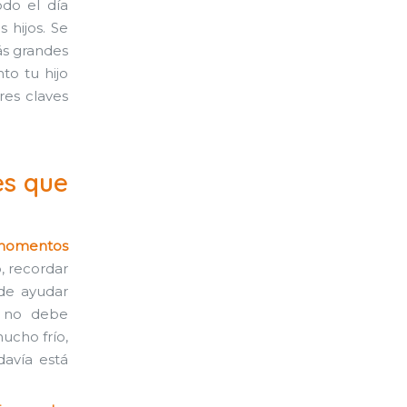
odo el día
 hijos. Se
ás grandes
to tu hijo
res claves
es que
 momentos
, recordar
ede ayudar
e no debe
ucho frío,
avía está