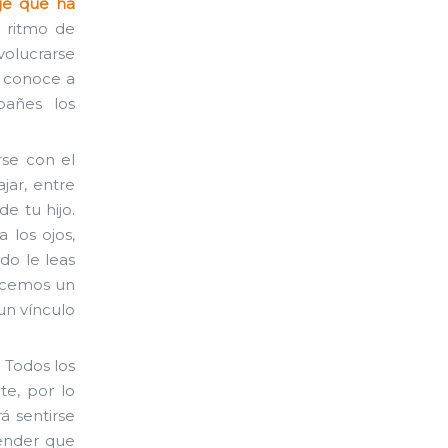
aje que ha
u ritmo de
volucrarse
o conoce a
pañes los
erse con el
ajar, entre
e tu hijo.
 los ojos,
do le leas
acemos un
 un vínculo
. Todos los
e, por lo
á sentirse
tender que