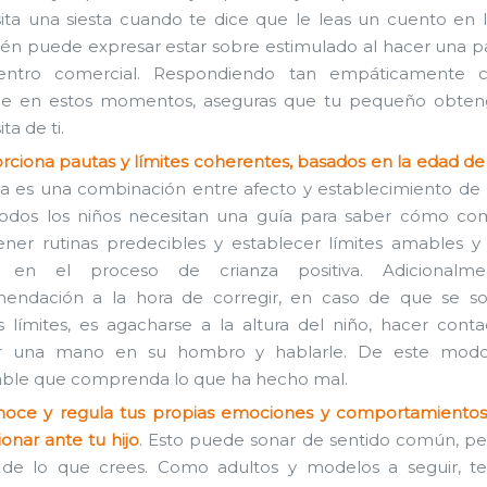
ita una siesta cuando te dice que le leas un cuento en
én puede expresar estar sobre estimulado al hacer una p
entro comercial. Respondiendo tan empáticamente 
le en estos momentos, aseguras que tu pequeño obten
ta de ti.
rciona pautas y límites coherentes, basados en la edad de t
za es una combinación entre afecto y establecimiento de l
odos los niños necesitan una guía para saber cómo com
ner rutinas predecibles y establecer límites amables y
e en el proceso de crianza positiva. Adicionalme
endación a la hora de corregir, en caso de que se s
s límites, es agacharse a la altura del niño, hacer contac
r una mano en su hombro y hablarle. De este modo
ble que comprenda lo que ha hecho mal.
oce y regula tus propias emociones y comportamientos
ionar ante tu hijo
. Esto puede sonar de sentido común, p
il de lo que crees. Como adultos y modelos a seguir, t