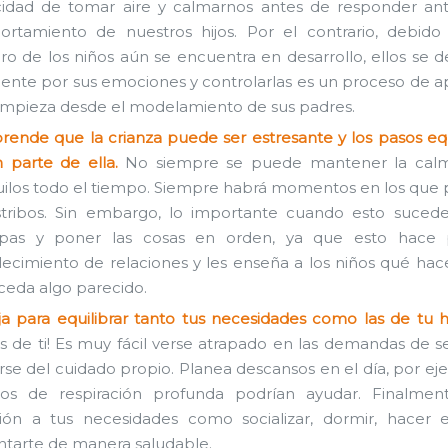
idad de tomar aire y calmarnos antes de responder an
rtamiento de nuestros hijos. Por el contrario, debido
ro de los niños aún se encuentra en desarrollo, ellos se de
mente por sus emociones y controlarlas es un proceso de a
mpieza desde el modelamiento de sus padres.
ende que la crianza puede ser estresante y los pasos e
 parte de ella.
No siempre se puede mantener la calm
uilos todo el tiempo. Siempre habrá momentos en los qu
stribos. Sin embargo, lo importante cuando esto sucede
lpas y poner las cosas en orden, ya que esto hace 
lecimiento de relaciones y les enseña a los niños qué ha
uceda algo parecido.
ja para equilibrar tanto tus necesidades como las de tu h
es de ti! Es muy fácil verse atrapado en las demandas de s
arse del cuidado propio. Planea descansos en el día, por ej
os de respiración profunda podrían ayudar. Finalment
ión a tus necesidades como socializar, dormir, hacer e
ntarte de manera saludable.