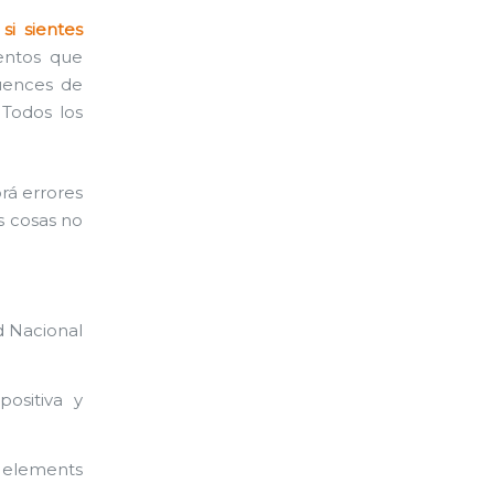
si sientes
entos que
güences de
 Todos los
rá errores
s cosas no
d Nacional
positiva y
e elements