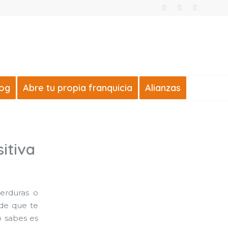
log
Abre tu propia franquicia
Alianzas
itiva
erduras o
ede que te
o sabes es